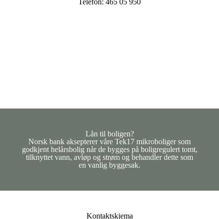
Telefon: 465 05 950
Lån til boligen?
Norsk bank aksepterer våre Tek17 mikroboliger som
godkjent helårsbolig når de bygges på boligregulert tomt,
tilknyttet vann, avløp og strøm og behandler dette som
en vanlig byggesak.
Kontaktskjema