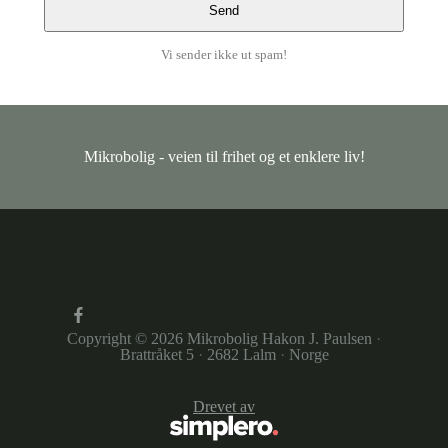
Vi sender ikke ut spam!
Mikrobolig - veien til frihet og et enklere liv!
Copyright © 2026
Mikrobolig Hakon J. Paulsen
·
Brattråket 5
·
2682 Lalm
·
Norge
Drevet av