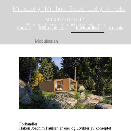
Mikrobolig - Minihus - Studentbolig - Anneks
M I K R O B O L I G
Mikrobolig - veien til frihet og et enklere liv
(current)
Forside
Mikroboliger
Forhandlere
Kontakt
Modulserien
Logg inn
Forhandler
Hakon Joachim Paulsen er eier og utvikler av konseptet