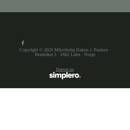
Copyright © 2026
Mikrobolig Hakon J. Paulsen
·
Brattråket 5
·
2682 Lalm
·
Norge
Drevet av